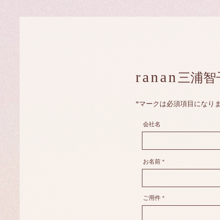
ranan
三浦智
*マークは必須項目になり
会社名
お名前
ご用件