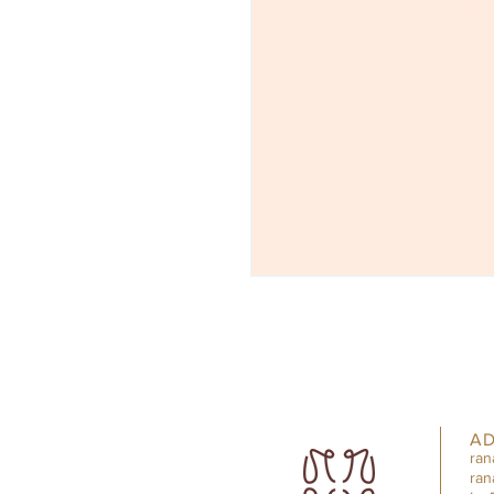
AD
ran
ran