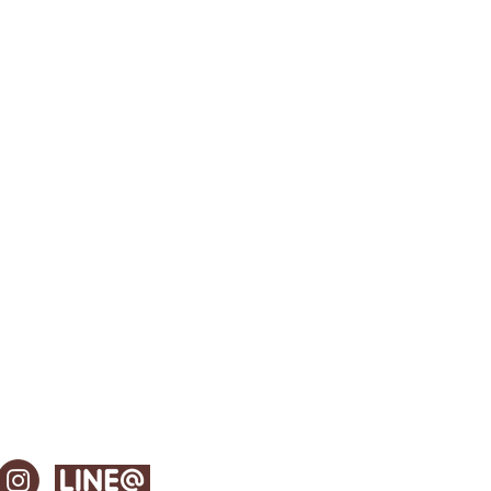
整え、エイジングケア(​※3)に
き合うことで美肌を手に入れたい
10年前より輝くわたし」です。
ール （保湿剤）
ド モノ ヌクレオチド（保湿剤）
肌にうるおいを与えるケア
ンクリーム
g
 (税込)
クワラン、プロパンジオール、グリ
ミア種子油／水添マカデミア種子
ホホバ種子油、ペンチレングリコ
酸ヒドロキシエチル／アクリロイ
ンＮａ）コポリマー、ポリソルベ
ン、ニコチンアミドモノヌクレオ
オール、ナイアシンアミド、プラ
ラーレン、アスコルビルリン酸Ｎ