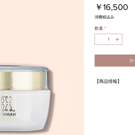
￥16,500
消費税込み
数量
*
カ
【商品情報】
商品番号 : 207
ranan三浦智子の自
CBD×NMNフェイ
CBD(​※1)とNM
界で注目されてい