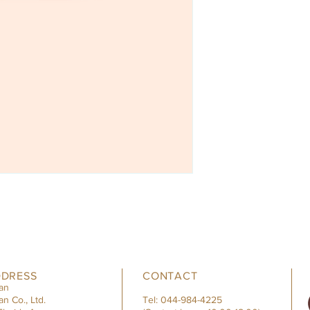
信作。従来の肌環境を
よって年齢肌に向
方へ。目指すのは「
※１ カンナビジオ
※２ ニコチンアミ
※３ 年齢を重ねた
〈 商品名 〉ラナ
〈 内容量 〉本体40
〈 価格 〉16,500 円
〈 成分 〉水、ス
セリン、（マカデ
油）エステルズ、
ール、（アクリル
ルジメチルタウリ
ート６０、ベタイ
DRESS
CONTACT
チド、カンナビジ
an
センタエキス、フ
an Co., Ltd.
Tel: 044-984-4225