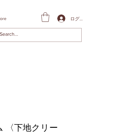
ログイン
ore
ム 〈下地クリー