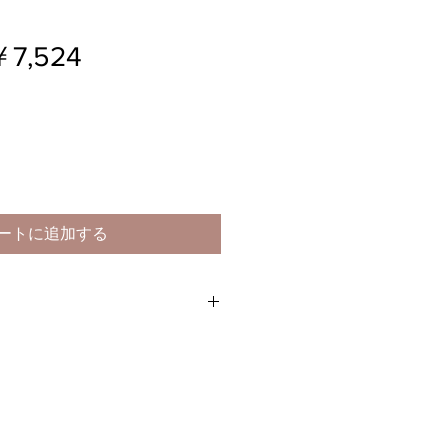
通
セ
￥7,524
常
ー
価
ル
格
価
格
ートに追加する
クリーム〉
コスメティックアカデミー FFク