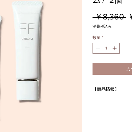
 ￥8,360 
消費税込み
数量
*
カ
【商品情報】
商品番号 : O201
FFクリーム 〈下地
〈商品名〉ジャパン
リーム