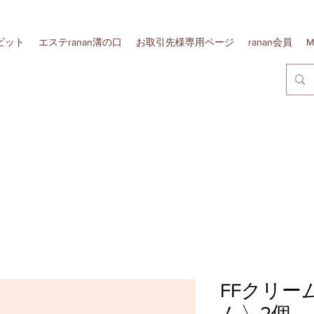
リポビット
エステranan溝の口
お取引先様専用ページ
ranan会員
M
FFクリー
ム〉2個